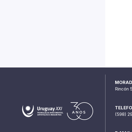
MORA
Rincón 
TELEF
(598) 2