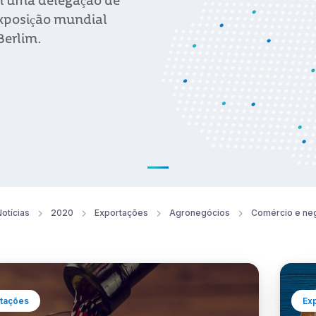
m uma delegação de
exposição mundial
Berlim.
otícias
2020
Exportações
Agronegócios
Comércio e ne
tações
Ex