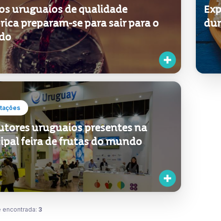
os uruguaios de qualidade
Exp
rica preparam-se para sair para o
dur
do
tações
utores uruguaios presentes na
ipal feira de frutas do mundo
 encontrada:
3