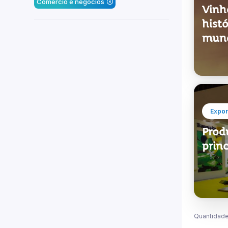
Comércio e negócios
Vinh
histó
mun
Expor
Prod
princ
Quantidade