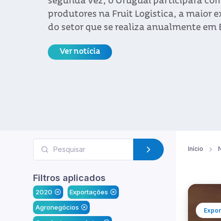
segunda vez, o Uruguai participará co
produtores na Fruit Logistica, a maior 
do setor que se realiza anualmente em 
Ver notícia
Início
N
Filtros aplicados
2020
Exportações
Agronegócios
Expor