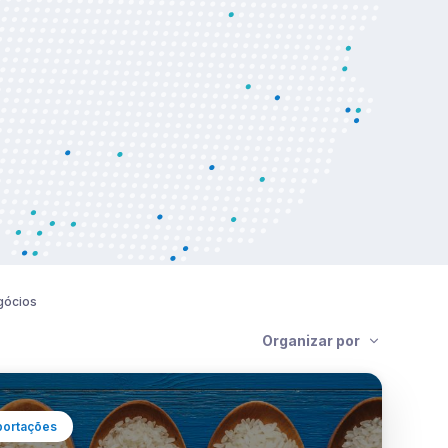
gócios
Organizar por
portações