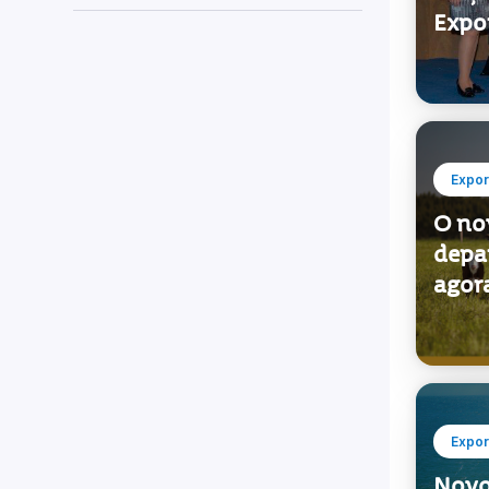
O Ur
TAGS
ediçã
Expo
Expor
O no
depa
agor