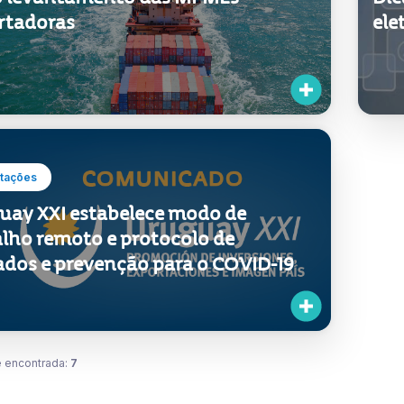
tações
Ex
 levantamento das MPMEs
Dic
rtadoras
ele
tações
uay XXI estabelece modo de
alho remoto e protocolo de
ados e prevenção para o COVID-19