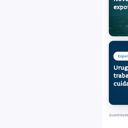
Expor
Novo
expo
Expor
Urug
trab
cuid