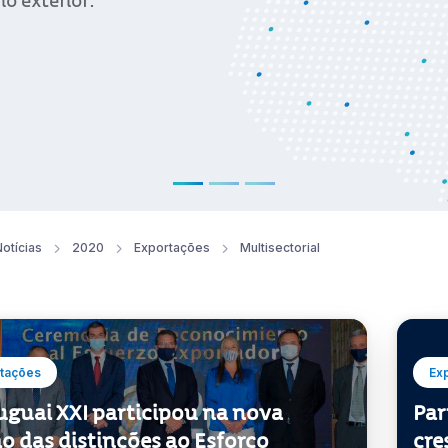
o exterior.
otícias
2020
Exportações
Multisectorial
tações
Ex