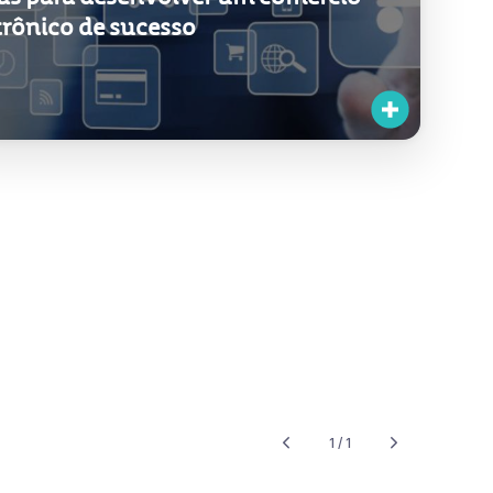
portações
as para desenvolver um comércio
trônico de sucesso