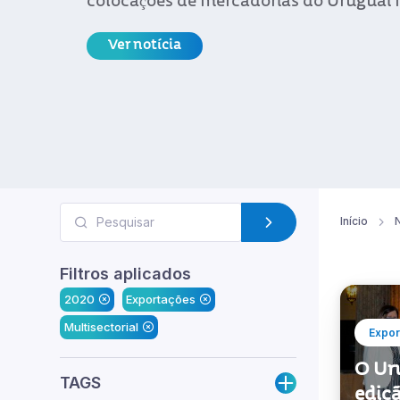
colocações de mercadorias do Uruguai n
Ver notícia
Início
N
Filtros aplicados
2020
Exportações
Multisectorial
Expor