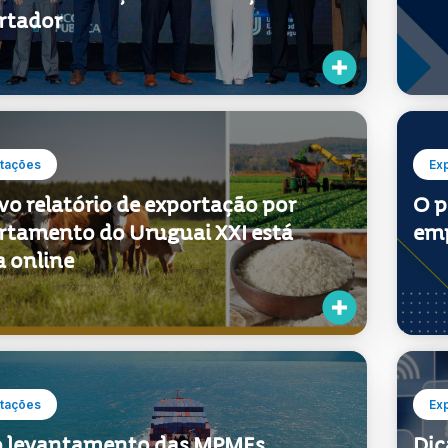
uguai XXI participou na nova
Par
o das distinções ao Esforço
cre
rtador
tações
Ex
vo relatório de exportação por
O p
rtamento do Uruguai XXI está
emp
a online