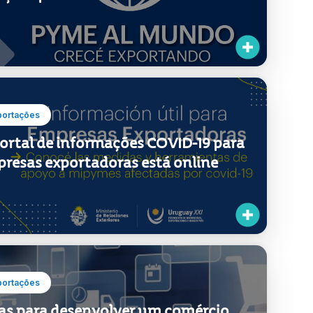
ticipe de PMEs em todo o mundo e
sça exportando
portações
ortal de informações COVID-19 para
resas exportadoras está online