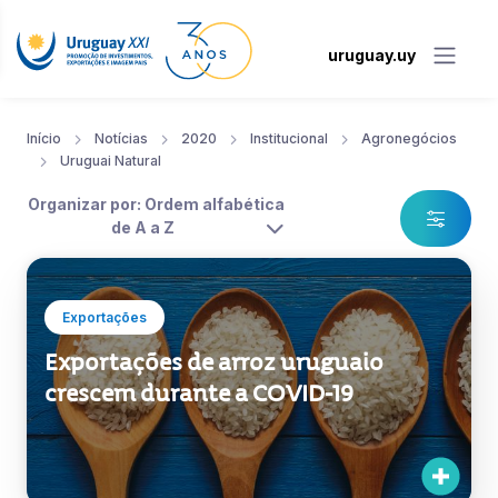
uruguay.uy
Início
Notícias
2020
Institucional
Agronegócios
Uruguai Natural
Organizar por: Ordem alfabética
de A a Z
Exportações
Exportações de arroz uruguaio
crescem durante a COVID-19