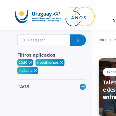
N
Início
N
Filtros aplicados
2020
Investimentos
Indústria
Expor
Tale
TAGS
e des
enfr