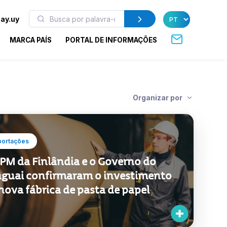
ay.uy
MARCA PAÍS
PORTAL DE INFORMAÇÕES
Organizar por
portações
PM da Finlândia e o Governo do
guai confirmaram o investimento
nova fábrica de pasta de papel