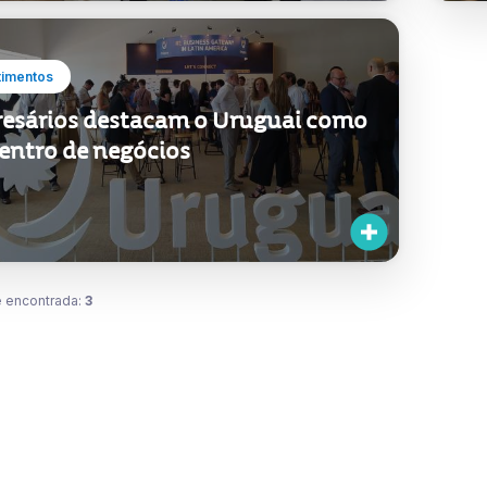
timentos
esários destacam o Uruguai como
entro de negócios
 encontrada:
3