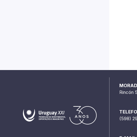
MORA
Rincón 
TELEF
(598) 2