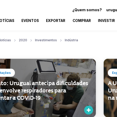
¿Quem somos?
urugu
OTÍCIAS
EVENTOS
EXPORTAR
COMPRAR
INVESTIR
otícias
2020
Investimentos
Indústria
tações
Ex
nto: Uruguai antecipa dificuldades
A U
envolve respiradores para
Uru
entar a COVID-19
na 