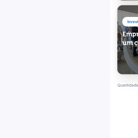
Inves
Empr
um c
Quantidade