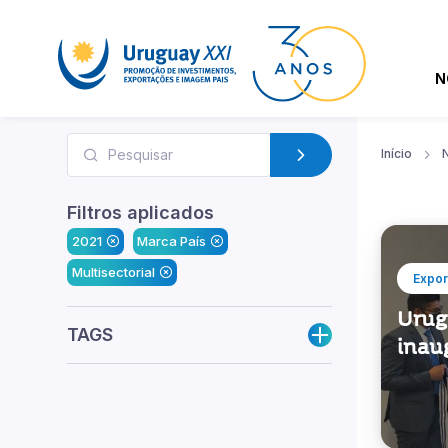
N
Início
N
Filtros aplicados
2021
Marca País
Multisectorial
Expor
Urug
TAGS
inau