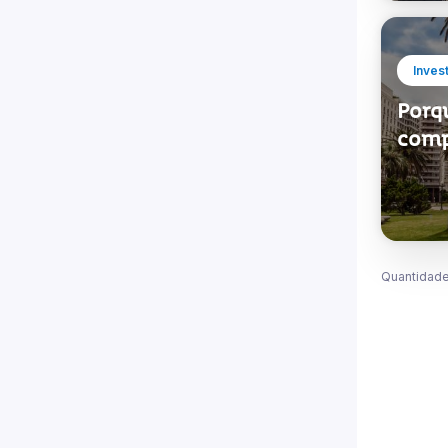
Inves
Porq
compe
Quantidade