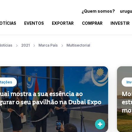
¿Quem somos?
urugu
OTÍCIAS
EVENTOS
EXPORTAR
COMPRAR
INVESTIR
otícias
2021
Marca País
Multisectorial
tações
Inv
uai mostra a sua essência ao
Mon
gurar o seu pavilhão na Dubai Expo
est
mo