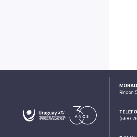
MORA
Rincón 
TELEF
(598) 2