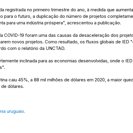
a registrada no primeiro trimestre do ano, à medida que aumenta
 para o futuro, a duplicação do número de projetos completam
a para uma indústria próspera", acrescentou a publicação.
da COVID-19 foram uma das causas da desaceleração dos projeto
iarem novos projetos. Como resultado, os fluxos globais de IED
cordo com o relatório da UNCTAD.
ortemente inclinada para as economias desenvolvidas, onde o IED
s".
atina caiu 45%, a 88 mil milhões de dólares em 2020, a maior qu
 de dólares.
mia uruguaio.