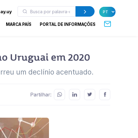
ay.uy
MARCA PAÍS
PORTAL DE INFORMAÇÕES
 no Uruguai em 2020
orreu um declínio acentuado.
Partilhar: