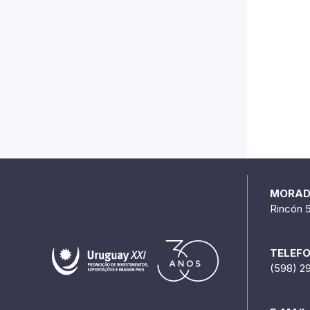
MORA
Rincón 
TELEF
(598) 2