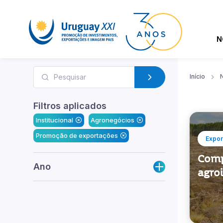
N
Início
N
Filtros aplicados
Institucional
Agronegócios
Promoção de exportações
Expor
Comp
Ano
agroi