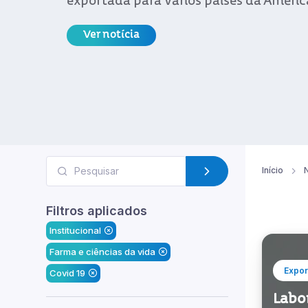
exportada para vários países da América
Ver notícia
Início
N
Filtros aplicados
Institucional
Farma e ciências da vida
Expor
Covid 19
Labor