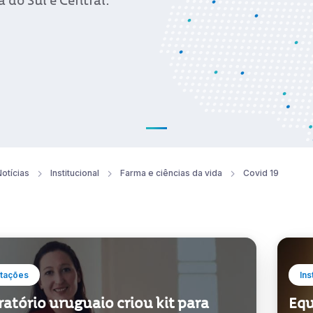
 do Sul e Central.
otícias
Institucional
Farma e ciências da vida
Covid 19
tações
Ins
atório uruguaio criou kit para
Equ