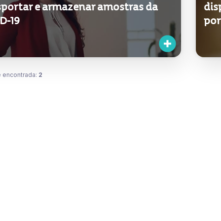
sportar e armazenar amostras da
dis
D-19
por
 encontrada:
2