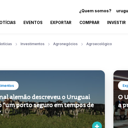
¿Quem somos?
urugu
OTÍCIAS
EVENTOS
EXPORTAR
COMPRAR
INVESTIR
otícias
Investimentos
Agronegócios
Agroecológico
timentos
Ex
rnal alemão descreveu o Uruguai
O U
 "um porto seguro em tempos de
a p
".