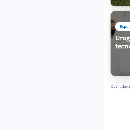
Expor
Urugu
tecno
Quantidade