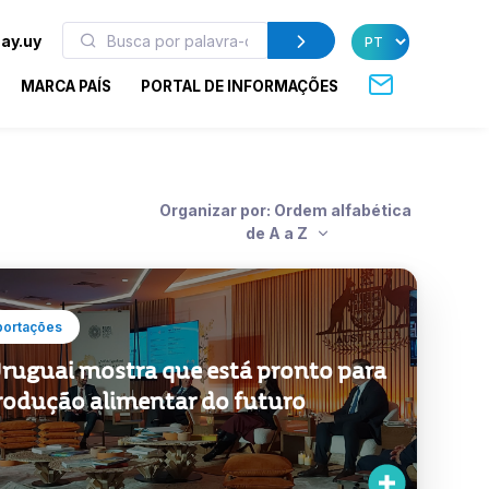
ay.uy
MARCA PAÍS
PORTAL DE INFORMAÇÕES
Organizar por: Ordem alfabética
de A a Z
portações
ruguai mostra que está pronto para
rodução alimentar do futuro