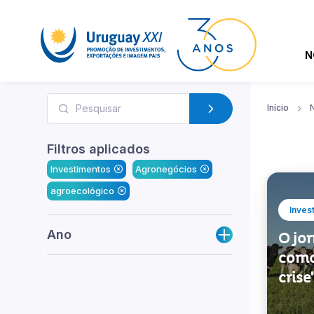
N
Início
N
Filtros aplicados
Investimentos
Agronegócios
agroecológico
Inves
Ano
O jo
como
crise