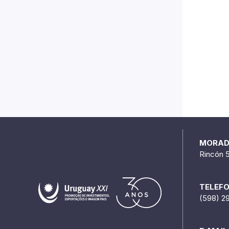
MORA
Rincón 
TELEF
(598) 2