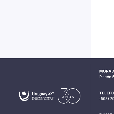
MORA
Rincón 
TELEF
(598) 2