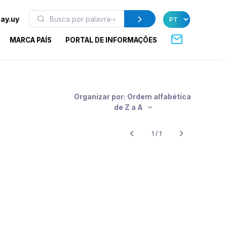
ay.uy
MARCA PAÍS
PORTAL DE INFORMAÇÕES
Organizar por: Ordem alfabética
de Z a A
1 / 1