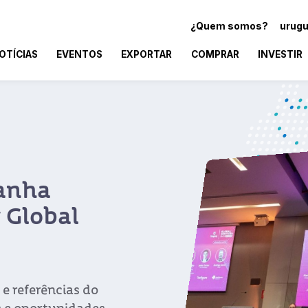
¿Quem somos?
urugu
OTÍCIAS
EVENTOS
EXPORTAR
COMPRAR
INVESTIR
Uruguai XXI no America
Business Forum 2020
O maior fórum global de líderes e executivos da 
Latina chega a Punta del Este pela quarta vez.