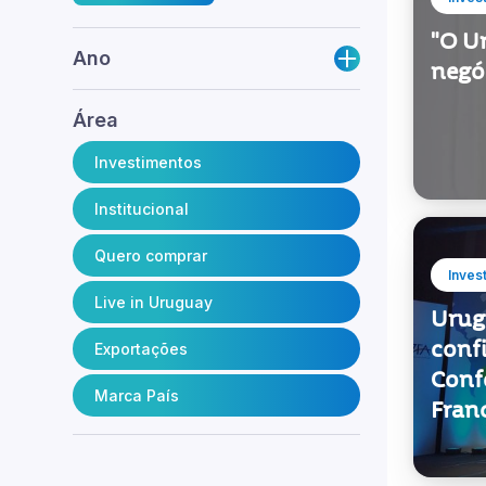
"O U
Ano
negóc
Área
Investimentos
Institucional
Quero comprar
Inves
Live in Uruguay
Urug
conf
Exportações
Conf
Marca País
Fran