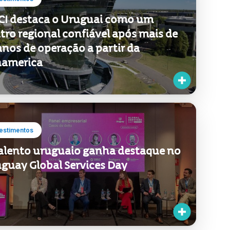
CI destaca o Uruguai como um
tro regional confiável após mais de
anos de operação a partir da
america
estimentos
alento uruguaio ganha destaque no
guay Global Services Day