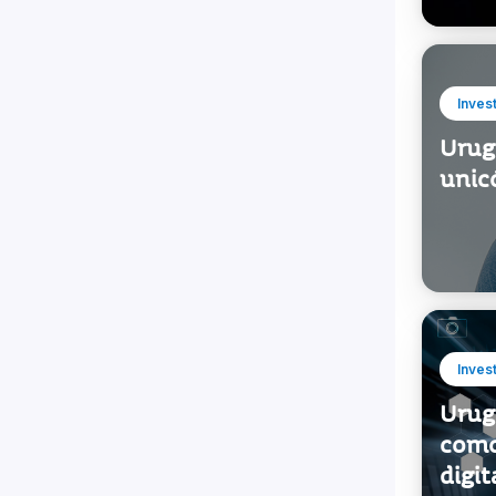
Inves
Urug
unic
Inves
Urug
como
digit