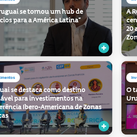
ruguai se tornou um hub de
A R
ios para a América Latina”
cen
20 
Zon
timentos
Inv
uai se destaca como destino
O t
iável para investimentos na
Uru
erência Ibero-Americana de Zonas
cas