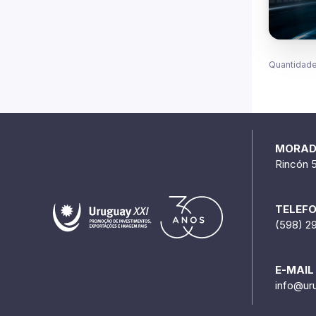
Quantidade
MORA
Rincón 
TELEF
(598) 2
E-MAIL
info@ur