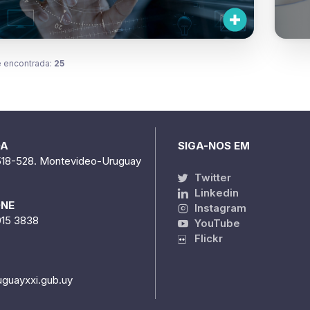
 encontrada:
25
DA
SIGA-NOS EM
518-528. Montevideo-Uruguay
Twitter
Linkedin
ONE
Instagram
915 3838
YouTube
Flickr
uguayxxi.gub.uy