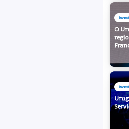
Inves
O Ur
regio
Fran
Inves
Urug
Serv