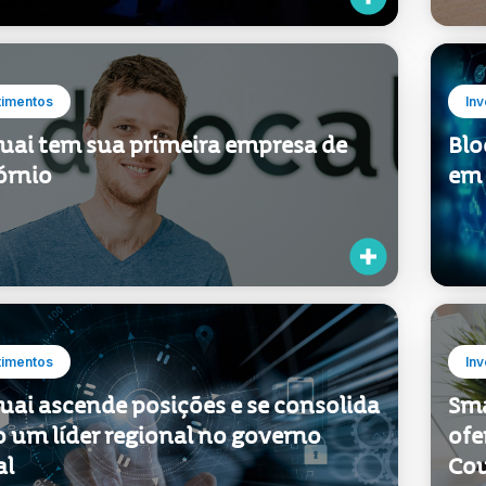
timentos
Inv
uai tem sua primeira empresa de
Blo
órnio
em 
timentos
Inv
uai ascende posições e se consolida
Sma
 um líder regional no governo
ofe
al
Cou