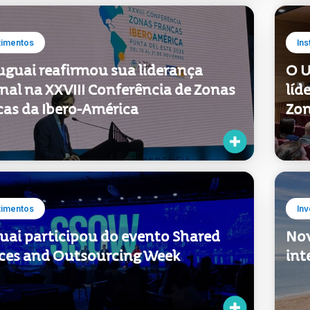
timentos
Ins
uguai reafirmou sua liderança
O U
nal na XXVIII Conferência de Zonas
líd
cas da Ibero-América
Zon
timentos
Inv
uai participou do evento Shared
Nov
ices and Outsourcing Week
int