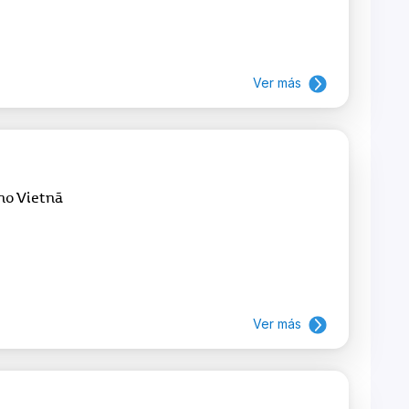
Ver más
no Vietnã
Ver más