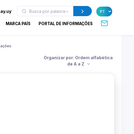
ay.uy
MARCA PAÍS
PORTAL DE INFORMAÇÕES
tações
Organizar por: Ordem alfabética
de A a Z