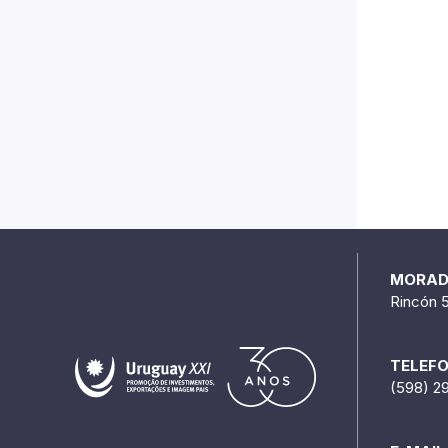
MORA
Rincón 
TELEF
(598) 2