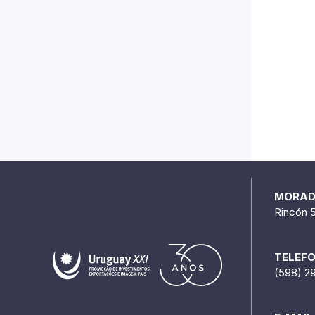
MORA
Rincón 
TELEF
(598) 2