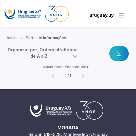
uruguay.uy
Início
Portal de informações
Organizar por: Ordem alfabética
de A a Z
Quantidade encontrada:
0
1 / 1
MORADA
Rincón 518-528. Montevideo-Uruguay