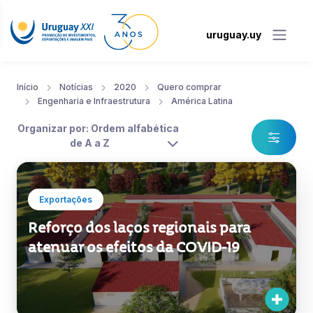
uruguay.uy
Início
Notícias
2020
Quero comprar
Engenharia e Infraestrutura
América Latina
Organizar por: Ordem alfabética
de A a Z
Exportações
Reforço dos laços regionais para
atenuar os efeitos da COVID-19