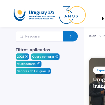
N
Início
N
Filtros aplicados
2021
Quero comprar
Multisectorial
Expor
Sabores do Uruguai
Urug
inau