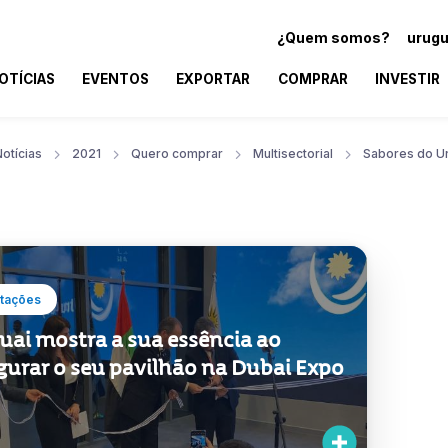
¿Quem somos?
urugu
OTÍCIAS
EVENTOS
EXPORTAR
COMPRAR
INVESTIR
otícias
2021
Quero comprar
Multisectorial
Sabores do U
tações
uai mostra a sua essência ao
gurar o seu pavilhão na Dubai Expo