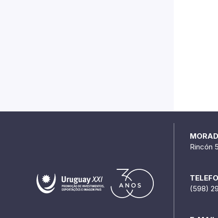
MORA
Rincón 
TELEF
(598) 2