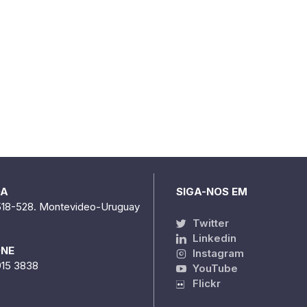
DA
SIGA-NOS EM
518-528. Montevideo-Uruguay
Twitter
Linkedin
ONE
Instagram
915 3838
YouTube
Flickr