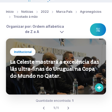
Início
Notícias
2022
Marca País
Agronegócios
Tricotado à mão
Organizar por: Ordem alfabética
de Z a A
Institucional
La Celeste mostrará a excelência das
lãs ultra-finas do Uruguai na Copa
do Mundo no Qatar.
Quantidade encontrada:
1
1 / 1