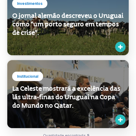
Investimentos
O jornal alemão descreveu o Uruguai
como "um porto seguro em tempos
de crise".
Institucional
La Celeste mostrará a excelência das
lãs ultra-finas do Uruguai na Copa
do Mundo no Qatar.
Quantidade encontrada:
5