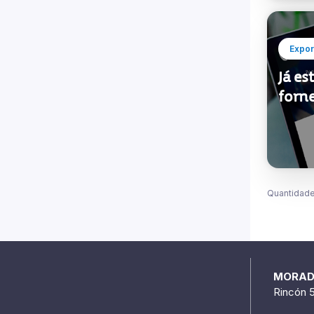
Expor
Já es
forn
Quantidade
MORA
Rincón 