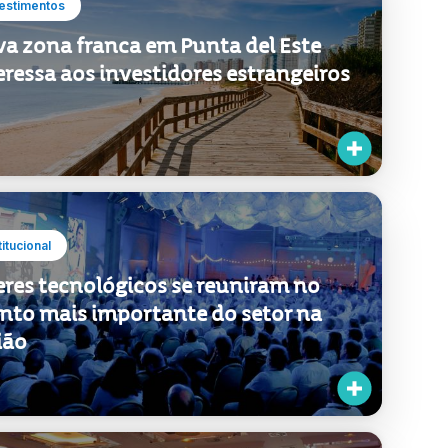
estimentos
a zona franca em Punta del Este
eressa aos investidores estrangeiros
titucional
eres tecnológicos se reuniram no
nto mais importante do setor na
ião