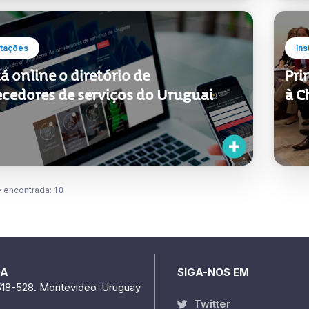
tações
Ins
tá online o diretório de
Pri
ecedores de serviços do Uruguai
à C
 encontrada:
10
DA
SIGA-NOS EM
518-528. Montevideo-Uruguay
Twitter