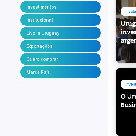
Investimentos
Instit
Institucional
Urug
inve
Live in Uruguay
arge
Exportações
Quero comprar
Marca País
Inves
O Ur
Busi