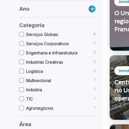
Inves
Ano
O Ur
regio
Categoria
Fran
9
Serviços Globais
7
Serviços Corporativos
3
Engenharia e Infraestrutura
2
Industrias Creativas
2
Inves
Logística
1
Multisectorial
Centr
no U
1
Indústria
oper
1
TIC
1
Agronegócios
Área