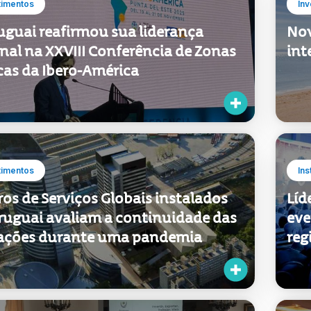
timentos
Inv
uguai reafirmou sua liderança
Nov
nal na XXVIII Conferência de Zonas
int
cas da Ibero-América
timentos
Ins
os de Serviços Globais instalados
Líd
ruguai avaliam a continuidade das
eve
ações durante uma pandemia
reg