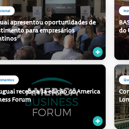
ucional
Ins
uai apresentou oportunidades de
BAS
stimento para empresários
do 
ntinos
timentos
Qu
uguai recebe a 3a edição do America
Con
ness Forum
Lon