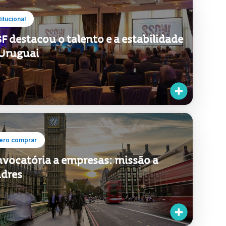
titucional
F destacou o talento e a estabilidade
Uruguai
ero comprar
vocatória a empresas: missão a
dres