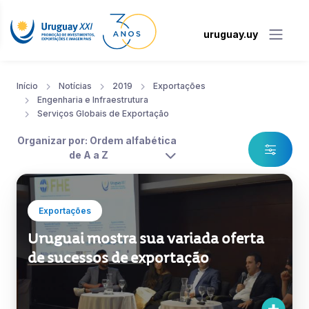
uruguay.uy
Início
Notícias
2019
Exportações
Engenharia e Infraestrutura
Serviços Globais de Exportação
Organizar por: Ordem alfabética
de A a Z
Exportações
Uruguai mostra sua variada oferta
de sucessos de exportação