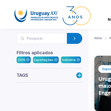
N
Início
N
Filtros aplicados
2019
Exportações
Indústria
Expor
TAGS
Urug
maio
Enge