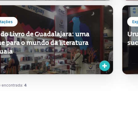
tações
Ex
 do Livro de Guadalajara: uma
Uru
ne para o mundo da literatura
suc
uaia
 encontrada:
4