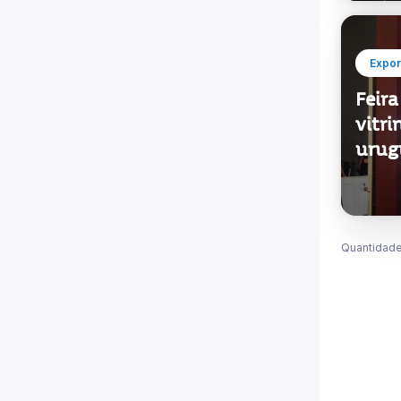
Expor
Feira
vitri
urug
Quantidade