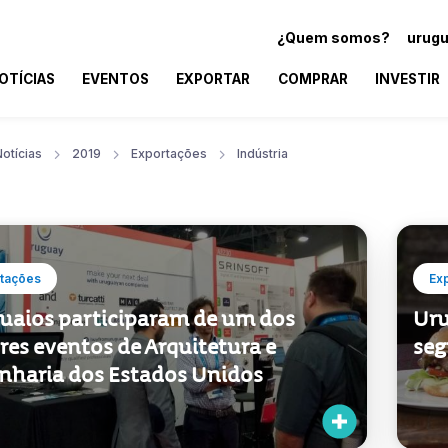
¿Quem somos?
urugu
OTÍCIAS
EVENTOS
EXPORTAR
COMPRAR
INVESTIR
otícias
2019
Exportações
Indústria
tações
Ex
uaios participaram de um dos
Uru
res eventos de Arquitetura e
seg
nharia dos Estados Unidos