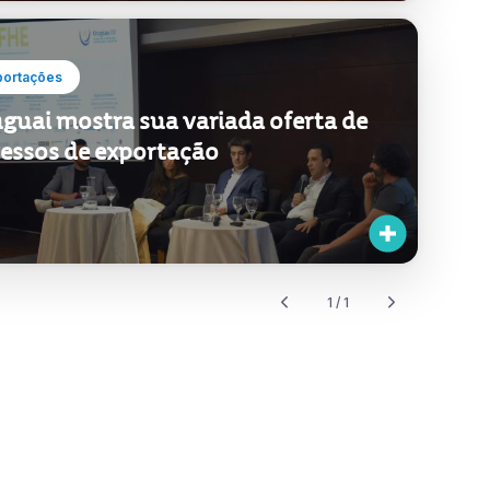
portações
guai mostra sua variada oferta de
essos de exportação
1 / 1