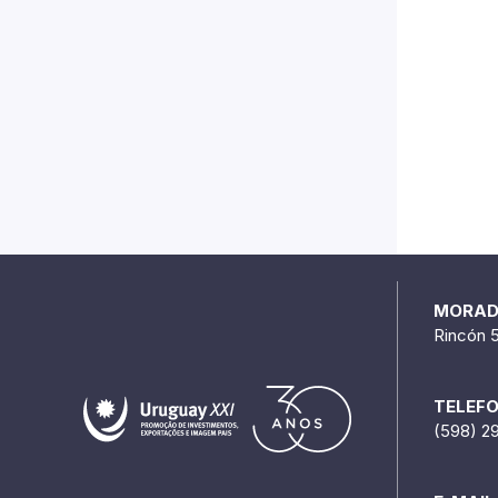
MORA
Rincón 
TELEF
(598) 2