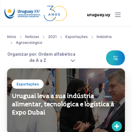
uruguay.uy
Início
Notícias
2021
Exportações
Indústria
Agroecológico
Organizar por: Ordem alfabética
de A a Z
Exportações
Uruguai leva a sua indústria
alimentar, tecnológica e logística à
Expo Dubai