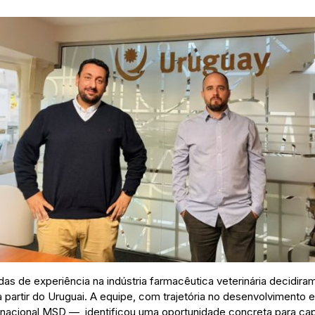
as de experiência na indústria farmacêutica veterinária decidir
 a partir do Uruguai. A equipe, com trajetória no desenvolviment
ltinacional MSD —, identificou uma oportunidade concreta para ca