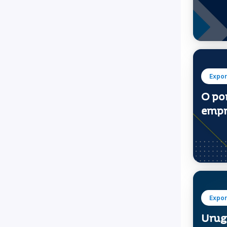
Expor
O po
empr
Expor
Urug
trab
cuid