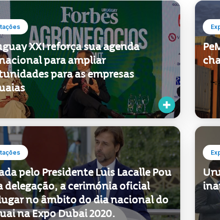
tunidades para as empresas
uaias
tações
Ex
ada pelo Presidente Luis Lacalle Pou
Uru
a delegação, a cerimónia oficial
ina
lugar no âmbito do dia nacional do
uai na Expo Dubai 2020.
tações
Ex