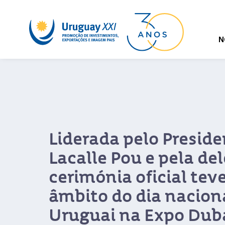
N
O novo relatório de
por departamento 
XXI está agora onli
Montevidéu e Colônia são responsá