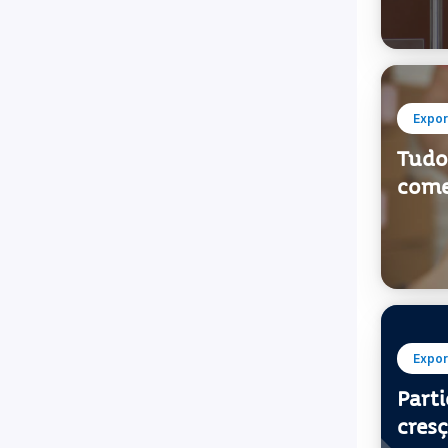
Tudo 
come
Expor
Part
cres