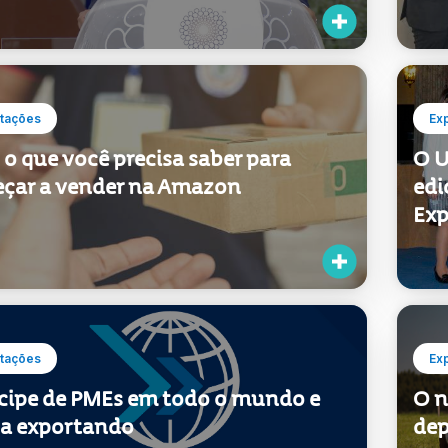
o que você precisa saber para
O U
çar a vender na Amazon
edi
Exp
tações
Ex
icipe de PMEs em todo o mundo e
O n
ça exportando
dep
ago