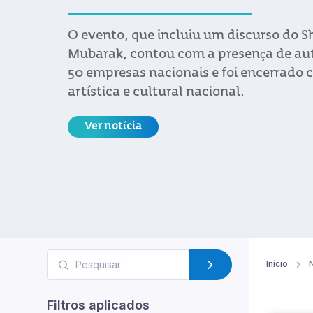
colocações de mercadorias do Urugu
Ver notícia
Início
N
Filtros aplicados
Exportações
Multisectorial
Uruguay XXI
Expor
A Ur
Ano
inte