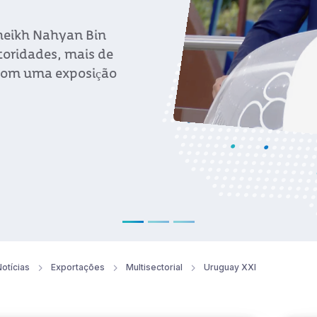
ai no exterior.
otícias
Exportações
Multisectorial
Uruguay XXI
tações
Ex
uguay XXI reforça sua agenda
PeM
rnacional para ampliar
cha