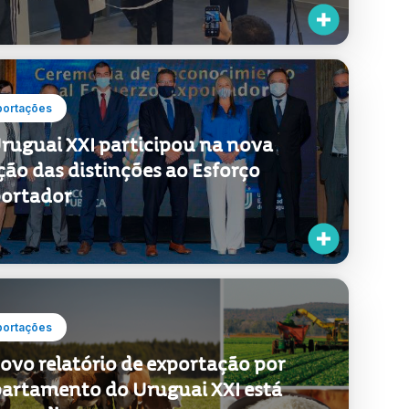
ruguai XXI participou na nova
ção das distinções ao Esforço
ortador
portações
ovo relatório de exportação por
artamento do Uruguai XXI está
ra online