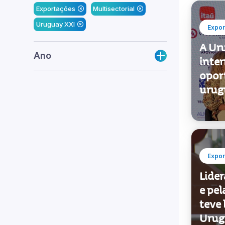
opor
urug
Expor
Lider
e pel
teve 
Urug
Expor