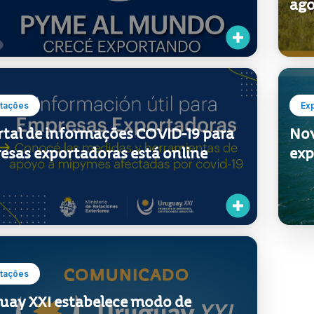
tações
Ex
rtal de informações COVID-19 para
Nov
esas exportadoras está online
exp
tações
uay XXI estabelece modo de
alho remoto e protocolo de
ados e prevenção para o COVID-19