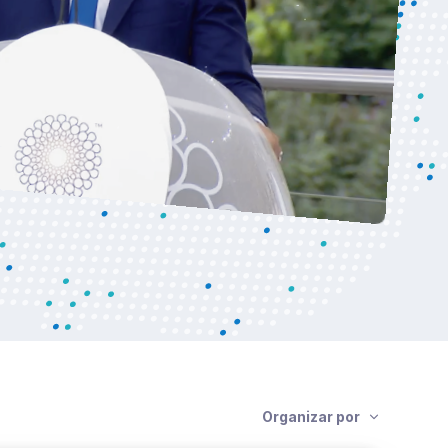
Organizar por
portações
Es exportadoras do Uruguai: peça-
ve para a diversificação econômica