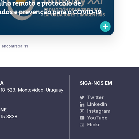
 encontrada:
11
DA
SIGA-NOS EM
518-528. Montevideo-Uruguay
Twitter
Linkedin
ONE
Instagram
915 3838
YouTube
Flickr