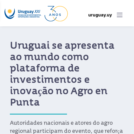
uruguay.uy
Delegação oficial
completa a sua agenda
na Expo Dubai
Liderada pelo Presidente uruguaio Luis
Lacalle Pou, a missão realizou múltiplas
actividades para estabelecer laços
comerciais com o Médio Oriente, África e
Sul da Ásia.