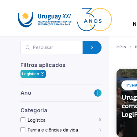
N
Início
N
Filtros aplicados
Logística
Inves
Ano
Urug
como
Categoria
Logi
8
Logística
3
Farma e ciências da vida