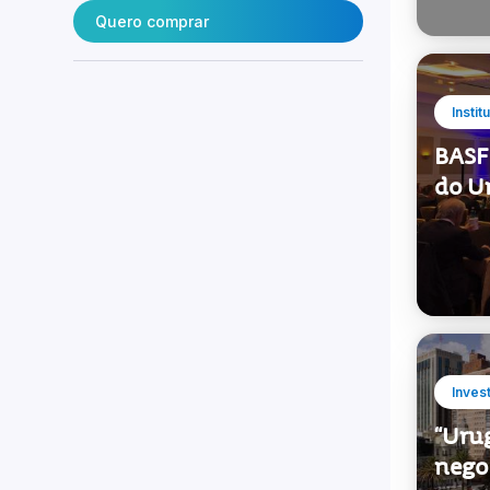
Quero comprar
Instit
BASF 
do U
Inves
“Urug
nego