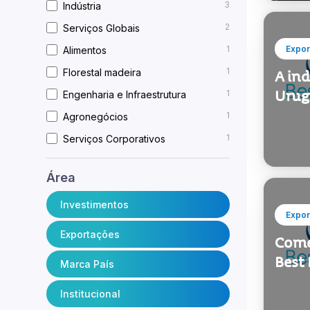
3
Indústria
2
Serviços Globais
1
Expor
Alimentos
1
Florestal madeira
A in
Urug
1
Engenharia e Infraestrutura
1
Agronegócios
1
Serviços Corporativos
Área
Investimentos
Expor
Exportações
Come
Best
Marca País
Institucional