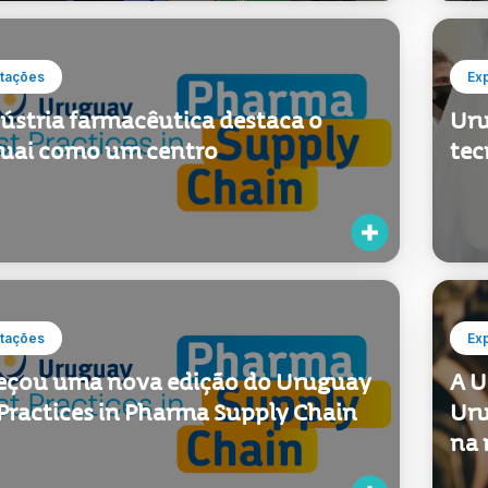
tações
Ex
dústria farmacêutica destaca o
Uru
uai como um centro
tec
tações
Ex
çou uma nova edição do Uruguay
A U
 Practices in Pharma Supply Chain
Uru
na 