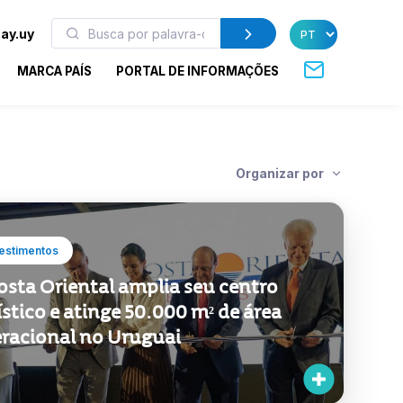
ay.uy
MARCA PAÍS
PORTAL DE INFORMAÇÕES
Organizar por
estimentos
osta Oriental amplia seu centro
ístico e atinge 50.000 m² de área
racional no Uruguai