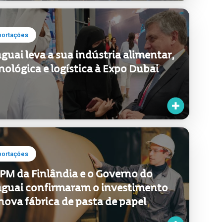
portações
guai leva a sua indústria alimentar,
nológica e logística à Expo Dubai
portações
PM da Finlândia e o Governo do
guai confirmaram o investimento
nova fábrica de pasta de papel