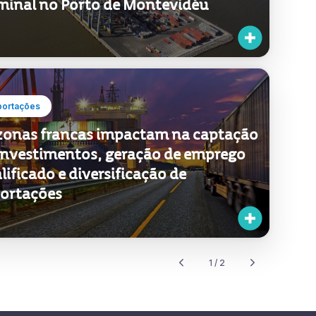
minal no Porto de Montevidéu
portações
zonas francas impactam na captação
investimentos, geração de emprego
lificado e diversificação de
ortações
1 / 2