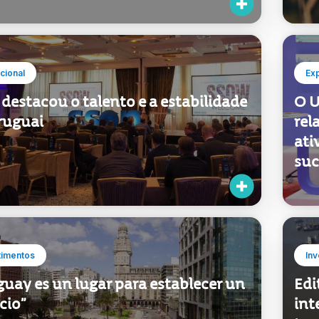
ucional
Ex
destacou o talento e a estabilidade
O U
ruguai
rel
ati
suc
timentos
Inv
uay es un lugar para establecer un
Edi
cio”
int