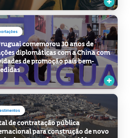
portações
ruguai comemorou 30 anos de
ações diplomáticas com a China com
vidades de promoção país bem-
edidas
estimentos
tal de contratação pública
ernacional para construção de novo