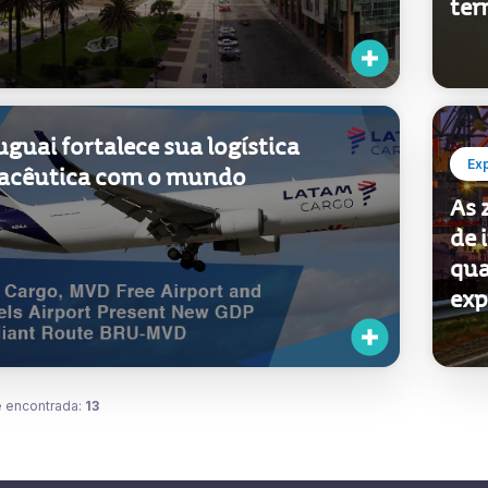
ter
guai fortalece sua logística
Ex
acêutica com o mundo
As 
de 
qua
exp
 encontrada:
13