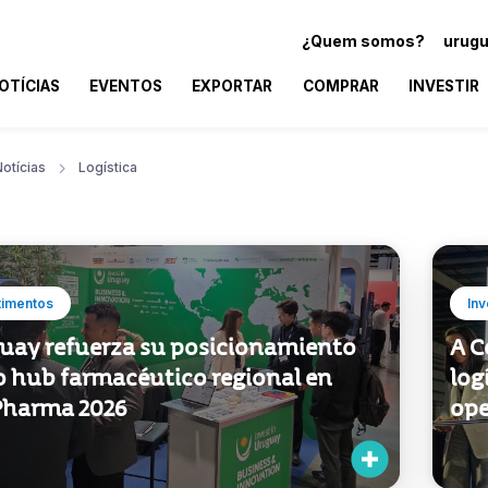
¿Quem somos?
urugu
OTÍCIAS
EVENTOS
EXPORTAR
COMPRAR
INVESTIR
otícias
Logística
timentos
Inv
uay refuerza su posicionamiento
A C
 hub farmacéutico regional en
log
Pharma 2026
ope