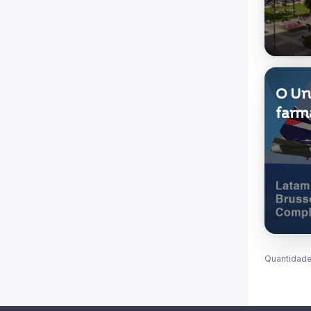
O Uru
farm
Quantidade