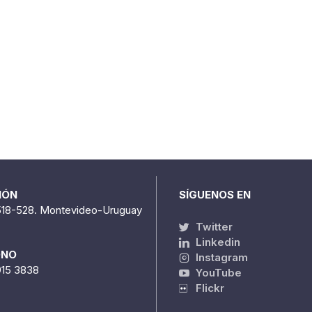
IÓN
SÍGUENOS EN
518-528. Montevideo-Uruguay
Twitter
Linkedin
ONO
Instagram
915 3838
YouTube
Flickr