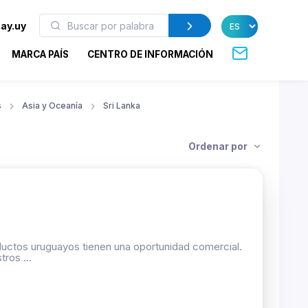
ay.uy
MARCA PAÍS
CENTRO DE INFORMACIÓN
s
Asia y Oceanía
Sri Lanka
Ordenar por
oductos uruguayos tienen una oportunidad comercial.
ros ...