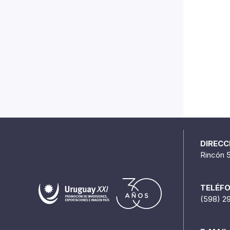
DIRECC
Rincón 
TELÉF
(598) 2