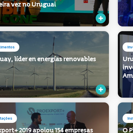
érica Latina foi realizada pela
vár
eira vez no Uruguai
timentos
Inv
ay, líder en energías renovables
Uru
inv
Amé
tações
Ins