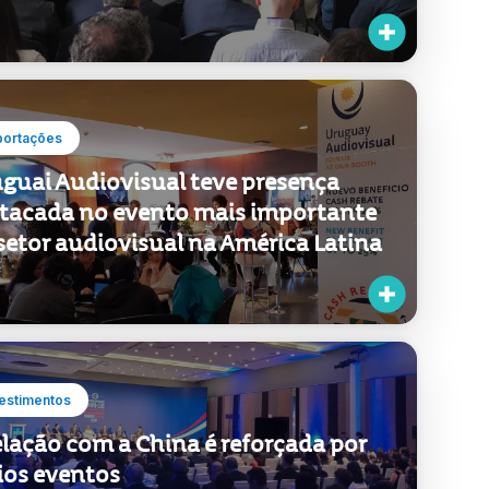
entinos
portações
guai Audiovisual teve presença
tacada no evento mais importante
setor audiovisual na América Latina
estimentos
elação com a China é reforçada por