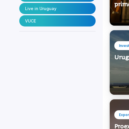
na Am
Marca País
prim
Live in Uruguay
VUCE
Inves
Urugu
Expor