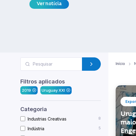
Início
N
Filtros aplicados
2019
Uruguay XXI
Expor
Categoria
Urug
8
Industrias Creativas
maio