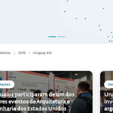
otícias
2019
Uruguay XXI
tações
Ins
uaios participaram de um dos
Uru
res eventos de Arquitetura e
inv