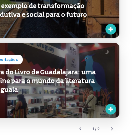
lano Nacional de Infra-estruturas,
exemplo de transformação
dutiva e social para o futuro
portações
ra do Livro de Guadalajara: uma
rine para o mundo da literatura
guaia
1 / 2