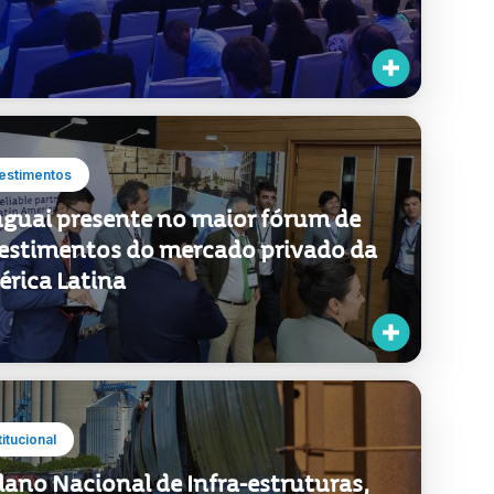
ios eventos
estimentos
guai presente no maior fórum de
estimentos do mercado privado da
rica Latina
titucional