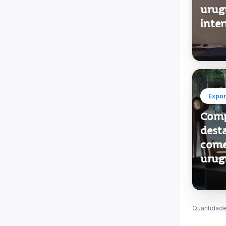
Proe
urug
inte
Expor
Comp
desta
come
urug
Quantidade