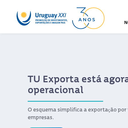
N
a está agora
al
ica a exportação por micro e pequenas