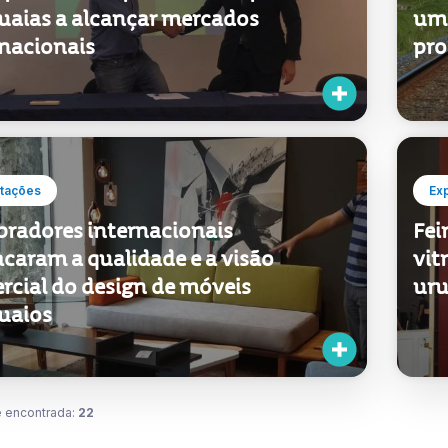
xport+ 2019 apoiou 154 empresas
O P
uaias a alcançar mercados
um 
rnacionais
pro
tações
Ex
radores internacionais
Fei
caram a qualidade e a visão
vit
rcial do design de móveis
uru
uaios
 encontrada:
22