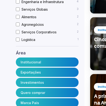
5
Indústria
Enge
4
Engenharia e Infraestrutura
3
Serviços Globais
2
Alimentos
2
Agronegócios
Instit
2
Serviços Corporativos
Cinco
1
Logística
com
Área
Institucional
Exportações
Investimentos
Instit
Quero comprar
A pr