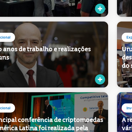
nharia dos Estados Unidos
arg
ucional
Ex
 anos de trabalho e realizações
Uru
uns
des
do 
ucional
Inv
incipal conferência de criptomoedas
A r