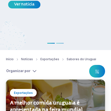
encontro empresaria
Negócio no Uruguai, 
das atividades da S
Argentina.
Ver notícia
Início
Notícias
Exportações
Sabores do Uruguai
Organizar por