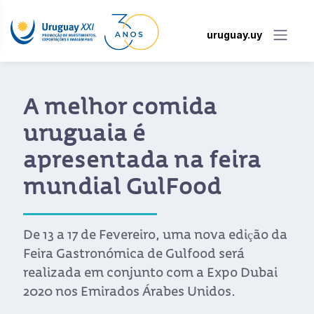
uruguay.uy
omida
O Uruguai 
em Buenos 
 na feira
qualidades
lFood
destino de
investimen
ro, uma nova edição da
e Gulfood será
Mais de 150 potenciai
to com a Expo Dubai
representantes de câ
abes Unidos.
do governo argentino