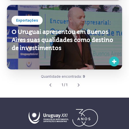
relações diplomáticas com a China
com atividades de promoção país
bem-sucedidas
Exportações
O Uruguai apresentou em Buenos
Aires suas qualidades como destino
de investimentos
Quantidade encontrada:
9
1 / 1