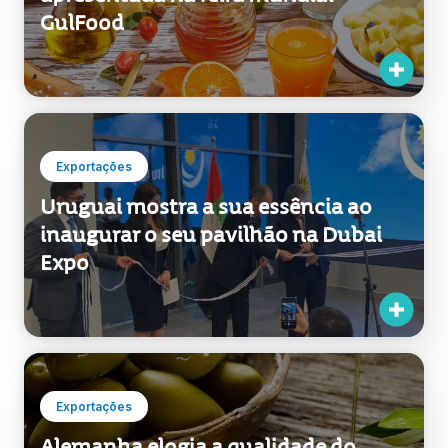
Exportações
A melhor comida uruguaia é
apresentada na feira mundial
GulFood
Exportações
Uruguai mostra a sua essência ao
inaugurar o seu pavilhão na Dubai
Expo