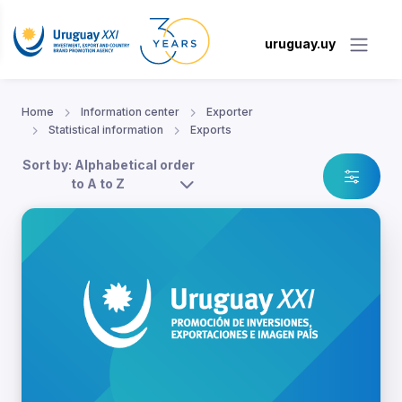
uruguay.uy
Home
Information center
Exporter
Statistical information
Exports
Sort by: Alphabetical order
to A to Z