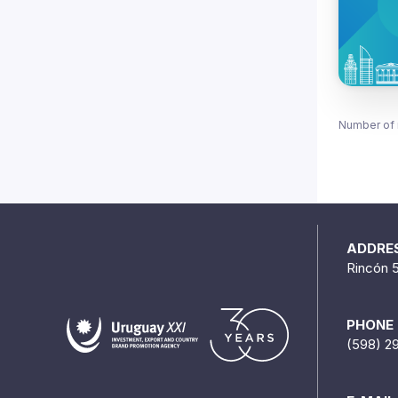
Number of 
ADDRE
Rincón 
PHONE
(598) 2