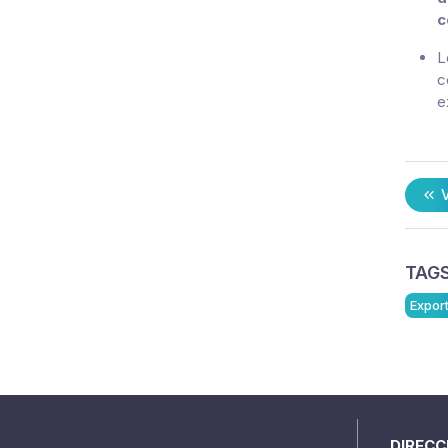
c
L
c
e
V
TAGS
Expor
DIRECC