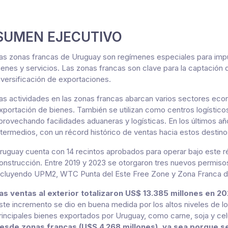
SUMEN EJECUTIVO
as zonas francas de Uruguay son regímenes especiales para impuls
ienes y servicios. Las zonas francas son clave para la captación 
iversificación de exportaciones.
as actividades en las zonas francas abarcan varios sectores eco
xportación de bienes. También se utilizan como centros logístic
provechando facilidades aduaneras y logísticas. En los últimos a
ntermedios, con un récord histórico de ventas hacia estos destin
ruguay cuenta con 14 recintos aprobados para operar bajo este ré
onstrucción. Entre 2019 y 2023 se otorgaron tres nuevos permisos
ncluyendo UPM2, WTC Punta del Este Free Zone y Zona Franca del
as ventas al exterior totalizaron US$ 13.385 millones en 2
ste incremento se dio en buena medida por los altos niveles de l
rincipales bienes exportados por Uruguay, como carne, soja y ce
esde zonas francas (U$S 4.268 millones), ya sea porque se