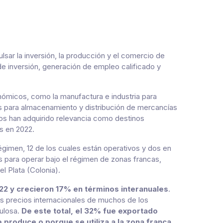
ar la inversión, la producción y el comercio de
de inversión, generación de empleo calificado y
nómicos, como la manufactura e industria para
os para almacenamiento y distribución de mercancías
ños han adquirido relevancia como destinos
os en 2022
.
gimen, 12 de los cuales están operativos y dos en
 para operar bajo el régimen de zonas francas,
 Plata (Colonia).
022 y crecieron 17% en términos interanuales
.
os precios internacionales de muchos de los
lulosa.
De este total, el 32% fue exportado
 produce o porque se utiliza a la zona franca