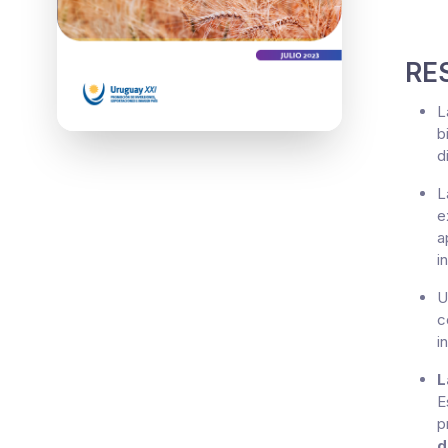
RE
L
b
d
L
e
a
i
U
c
i
L
E
p
d