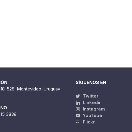
IÓN
SÍGUENOS EN
518-528. Montevideo-Uruguay
Twitter
Linkedin
ONO
Instagram
915 3838
YouTube
Flickr