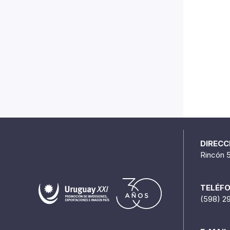
DIRECC
Rincón 
TELÉF
(598) 2