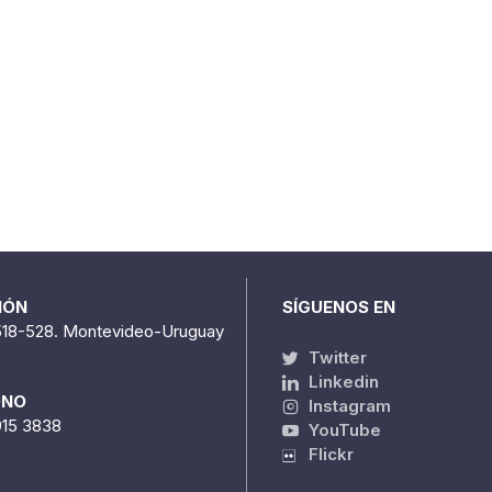
IÓN
SÍGUENOS EN
518-528. Montevideo-Uruguay
Twitter
Linkedin
ONO
Instagram
915 3838
YouTube
Flickr