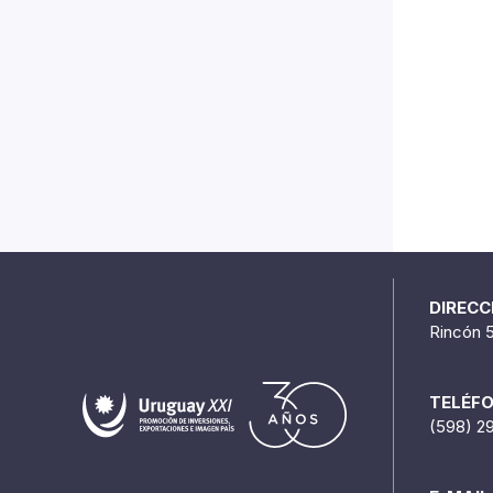
DIRECC
Rincón 
TELÉF
(598) 2