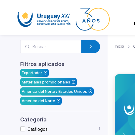
Inicio
Filtros aplicados
Exportador
Materiales promocionales
América del Norte / Estados Unidos
América del Norte
Categoría
1
Catálogos