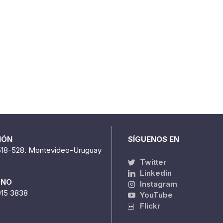
IÓN
SÍGUENOS EN
518-528. Montevideo-Uruguay
Twitter
Linkedin
ONO
Instagram
915 3838
YouTube
Flickr