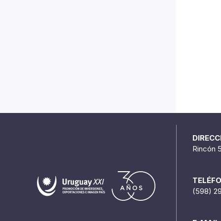
DIRECC
Rincón 
TELÉF
(598) 2