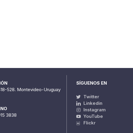
IÓN
SÍGUENOS EN
518-528. Montevideo-Uruguay
Twitter
Linkedin
ONO
Instagram
915 3838
YouTube
Flickr