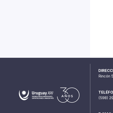
DIRECC
Rincón 
TELÉF
(598) 2