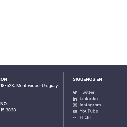
IÓN
SÍGUENOS EN
518-528. Montevideo-Uruguay
Twitter
Linkedin
ONO
Instagram
915 3838
YouTube
Flickr