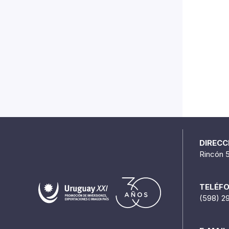
DIRECC
Rincón 
TELÉF
(598) 2