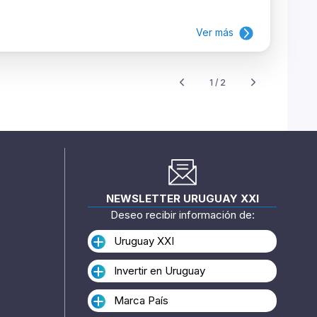
Ver más
1 / 2
NEWSLETTER URUGUAY XXI
Deseo recibir información de:
Uruguay XXI
Invertir en Uruguay
Marca País