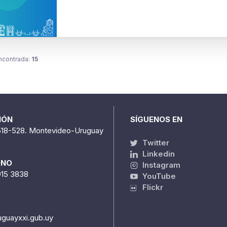
ncontrada:
15
IÓN
SÍGUENOS EN
518-528. Montevideo-Uruguay
Twitter
Linkedin
ONO
Instagram
915 3838
YouTube
Flickr
uguayxxi.gub.uy