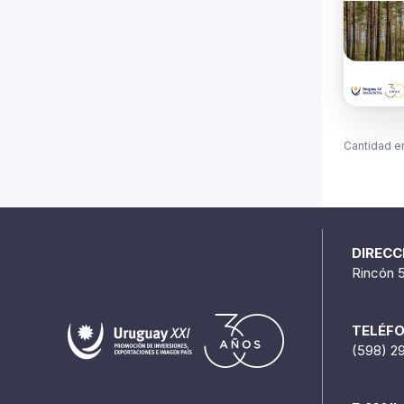
Cantidad e
DIRECC
Rincón 
TELÉF
(598) 2