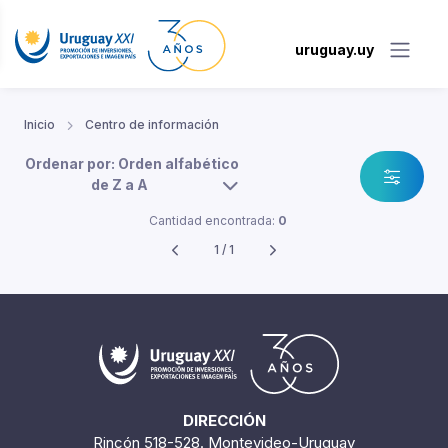
uruguay.uy
Inicio
Centro de información
Ordenar por: Orden alfabético
de Z a A
Cantidad encontrada:
0
1 / 1
DIRECCIÓN
Rincón 518-528. Montevideo-Uruguay