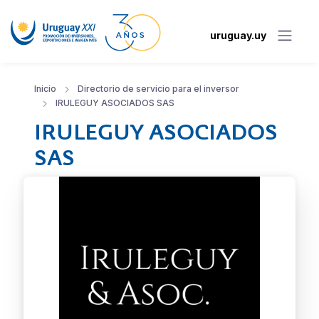
uruguay.uy
Inicio
Directorio de servicio para el inversor
IRULEGUY ASOCIADOS SAS
IRULEGUY ASOCIADOS
SAS