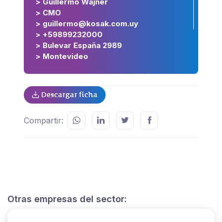
> Guillermo Wajner
> CMO
> guillermo@kosak.com.uy
> +59899232000
> Bulevar España 2989
> Montevideo
Descargar ficha
Compartir:
Otras empresas del sector: