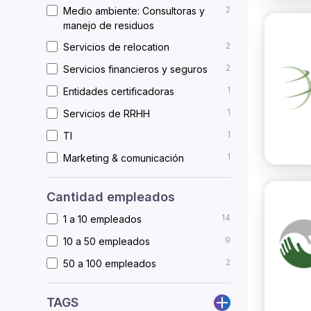
2
Medio ambiente: Consultoras y
manejo de residuos
2
Servicios de relocation
2
Servicios financieros y seguros
1
Entidades certificadoras
1
Servicios de RRHH
1
TI
1
Marketing & comunicación
Cantidad empleados
14
1 a 10 empleados
9
10 a 50 empleados
2
50 a 100 empleados
TAGS