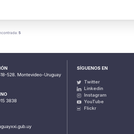
ncontrada:
5
IÓN
SÍGUENOS EN
518-528. Montevideo-Uruguay
Twitter
Linkedin
ONO
Instagram
915 3838
YouTube
Flickr
uguayxxi.gub.uy