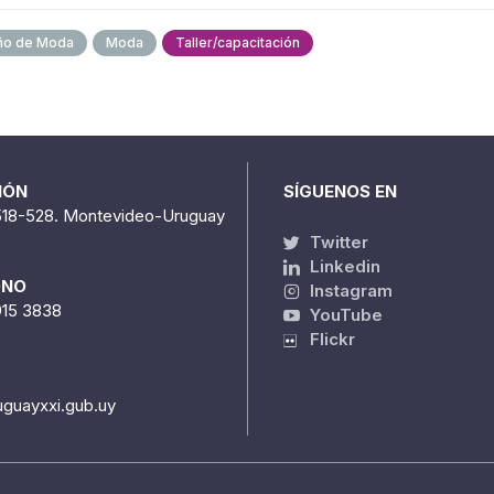
ño de Moda
Moda
Taller/capacitación
IÓN
SÍGUENOS EN
518-528. Montevideo-Uruguay
Twitter
Linkedin
ONO
Instagram
915 3838
YouTube
Flickr
uguayxxi.gub.uy