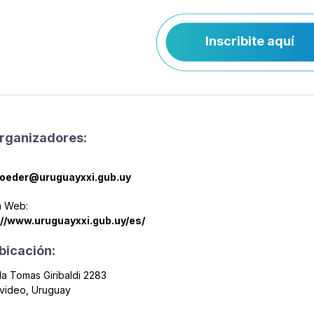
Inscribite aquí
rganizadores:
oeder@uruguayxxi.gub.uy
a Web:
://www.uruguayxxi.gub.uy/es/
bicación:
a Tomas Giribaldi 2283
video, Uruguay