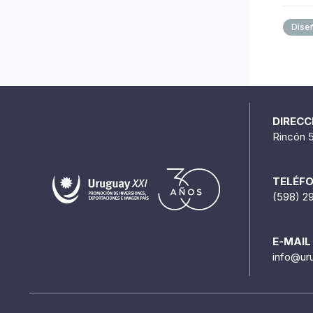
Dise
DIRECC
Rincón 
TELÉF
(598) 2
E-MAIL
info@ur