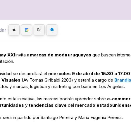
dar:
ay XXI
invita a
marcas de moda
uruguayas
que buscan interna
itación.
ividad se desarrollará el
miércoles 9 de abril de
15:30 a 17:00
 Visuales
(Av Tomas Giribaldi 2283) y estará a cargo de
Brandi
ctos y marcas, logística y marketing con base en Los Ángeles.
te esta iniciativa, las marcas podrán aprender sobre
e-commer
rtunidades
y
tendencias clave
del
mercado estadounidens
ller será impartido por Santiago Pereira y María Eugenia Pereir