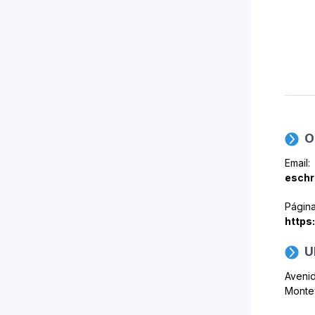
O
Email:
eschr
Págin
https
U
Avenid
Monte