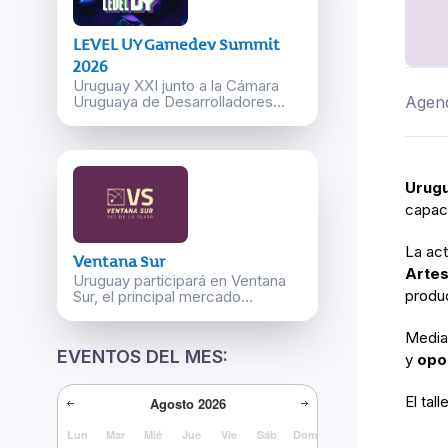
LEVEL UY Gamedev Summit
2026
Uruguay XXI junto a la Cámara
Agen
Uruguaya de Desarrolladores...
Urugu
capac
La act
Ventana Sur
Artes
Uruguay participará en Ventana
produ
Sur, el principal mercado...
Median
EVENTOS DEL MES:
y
opo
El ta
Agosto
2026
Lun
Mar
Mié
Jue
Vie
Sáb
Dom