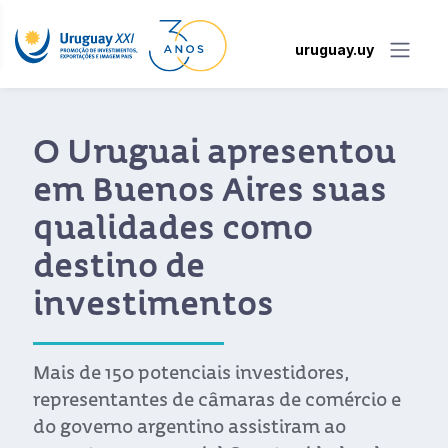
uruguay.uy
Os agronegócios
potenciaram o
crescimento do
Uruguai na última
década
O setor foi um dos principais motores do
crescimento do Uruguai na última década,
impulsionado por um contexto