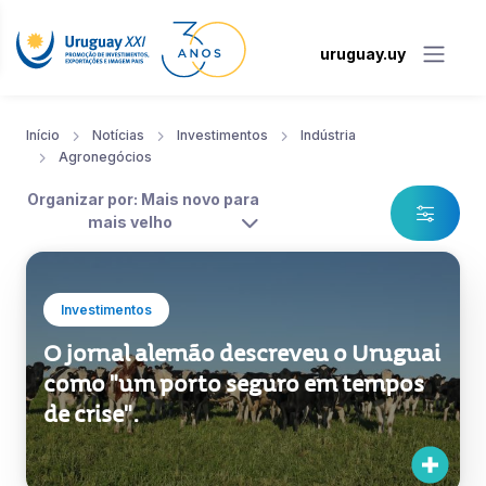
uruguay.uy
Início
Notícias
Investimentos
Indústria
Agronegócios
Organizar por: Mais novo para
mais velho
Investimentos
O jornal alemão descreveu o Uruguai
como "um porto seguro em tempos
de crise".