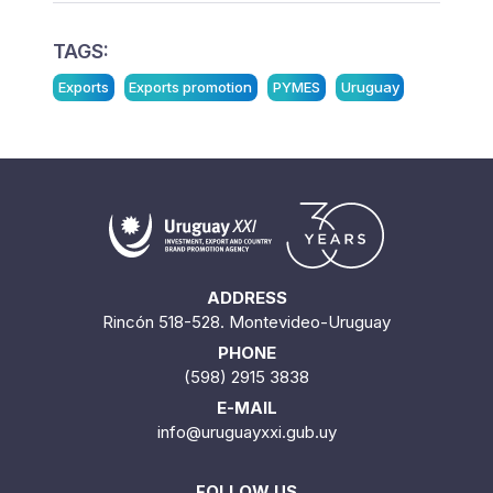
TAGS:
Exports
Exports promotion
PYMES
Uruguay
ADDRESS
Rincón 518-528. Montevideo-Uruguay
PHONE
(598) 2915 3838
E-MAIL
info@uruguayxxi.gub.uy
FOLLOW US